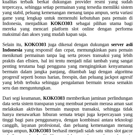
kualitas terbaik berkat dukungan provider resmi yang sudah
terpercaya, sehingga setiap permainan yang tersedia memiliki sistem
Squishmallows
yang stabil, peluang kemenangan menang tanpa ampun, serta variasi
Starbooks
game yang lengkap untuk memenuhi kebutuhan para pemain di
Indonesia, menjadikan
KOKO303
sebagai pilihan utama bagi
Stick-O
mereka yang mencari platform slot online dengan performa
maksimal dan akses yang mudah kapan saja.
Stokke
Selain itu,
KOKO303
juga dikenal dengan dukungan
server asli
Sudocrem
Indonesia
yang responsif dan cepat, memungkinkan para pemain
menikmati permainan tanpa lag serta proses transaksi yang lebih
Sumimo
praktis dan efisien, hal ini tentu menjadi nilai tambah yang sangat
penting terutama bagi pengguna yang menginginkan kenyamanan
Sunnylife
bermain dalam jangka panjang, ditambah lagi dengan algoritma
progresif seperti bonus harian, freespin, dan peluang jackpot agresif
Sun-Staches
yang lebih terbuka sehingga pengalaman bermain terasa semakin
seru dan menguntungkan.
Swimava
Dari segi keamanan,
KOKO303
memberikan jaminan perlindungan
T
data serta sistem transparan yang membuat pemain merasa aman saat
melakukan aktivitas bermain maupun transaksi, sehingga tidak
Tommee Tippee
hanya menawarkan hiburan semata tetapi juga kepercayaan yang
tinggi bagi para penggunanya, dengan kombinasi antara teknologi
Trunki
canggih, layanan profesional, dan peluang kemenangan menang
tanpa ampun,
KOKO303
berhasil menjadi salah satu situs slot gacor
Tutti Bambini