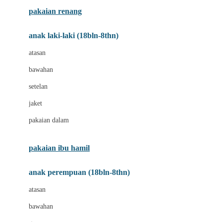
Buggygear
pakaian renang
Bumkins
anak laki-laki (18bln-8thn)
C
atasan
Cetaphil
bawahan
Chicco
setelan
Childlife
jaket
Clevamama
pakaian dalam
Cocolatte
Cottonseeds
pakaian ibu hamil
Cozy N Safe
anak perempuan (18bln-8thn)
Crane
atasan
Cybex
bawahan
D