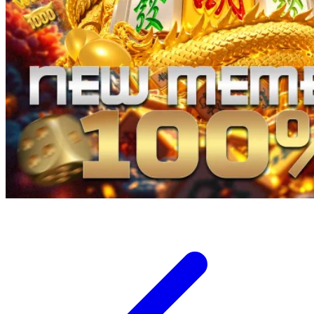
X
Xootz
Y
Yamatoya
Z
Zaxy
Zoggs
0-9
4Moms
59S