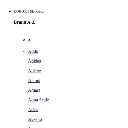
KOKO303 Slot Gacor
Brand A-Z
A
Addo
Adidas
Airfree
Alamii
Amara
Aqua Scale
Asics
Aveeno