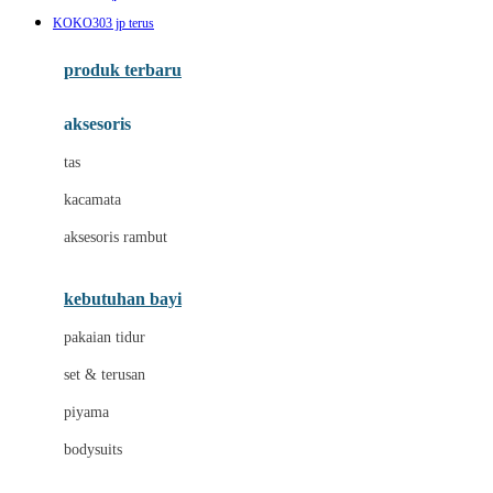
Awan
KOKO303 jp terus
Azetabio
produk terbaru
B
aksesoris
Baabaasheepz
tas
Babiators
kacamata
Baby Dove
aksesoris rambut
Baby Jogger
Baby Rovega
kebutuhan bayi
Babybee
pakaian tidur
Banana Boat
set & terusan
Banz
piyama
Barbie
bodysuits
Beaba