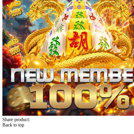
Share product:
Back to top