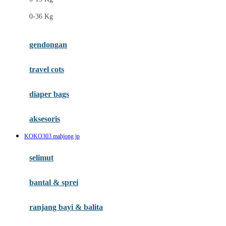
Felt So Sweet
0-36 Kg
Fisher Price
Flipper
gendongan
Friends Of Sally
travel cots
G
diaper bags
Gb
Geko
aksesoris
Graco
KOKO303 mahjong jp
Gund
selimut
H
bantal & sprei
Habbie
Haenim
ranjang bayi & balita
Happy Horse