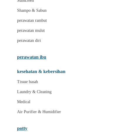
Sunscreen
London Taxi
Shampo & Sabun
Love To Dream
perawatan rambut
perawatan mulut
M
perawatan diri
Magformers
Mama's Choice
perawatan ibu
Mamas&Papas
kesehatan & kebersihan
Mamaway
Tissue basah
Maxi Cosi
Laundry & Cleaning
Megabloks
Medical
Micro
Air Purifier & Humidifier
MiDeer
Mimi & Lula
potty